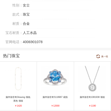
性别：
女士
款式：
珠宝
材质：
合金
宝石材质：
人工水晶
官网电话：
4006901078
热门珠宝
换一组
施华洛世奇Glowing 项链,
施华洛世奇5118967 戒指
施华洛世奇1081938 项链
黑色 项链
￥1420
￥12000
￥1190