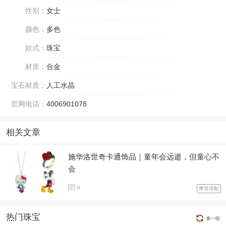
性别：
女士
颜色：
多色
款式：
珠宝
材质：
合金
宝石材质：
人工水晶
官网电话：
4006901078
相关文章
施华洛世奇卡通饰品｜童年会远逝，但童心不
会
0
摩登搭配
热门珠宝
换一组