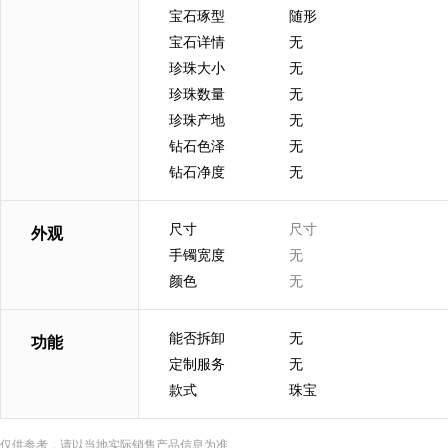
宝石琢型
随形
宝石详情
无
珍珠大小
无
珍珠数量
无
珍珠产地
无
钻石色泽
无
钻石净度
无
尺寸
尺寸
外观
手镯宽度
无
颜色
无
能否拆卸
无
功能
定制服务
无
款式
珠宝
仅供参考，请以当地实际销售产品信息为准