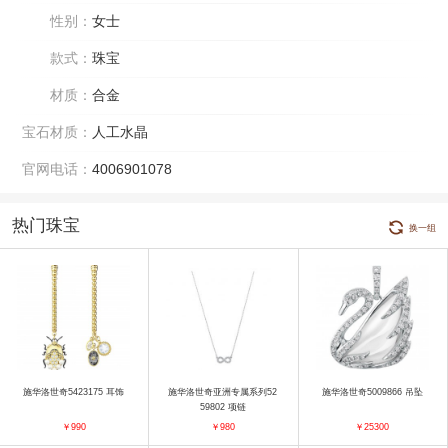
性别：
女士
款式：
珠宝
材质：
合金
宝石材质：
人工水晶
官网电话：
4006901078
热门珠宝
换一组
施华洛世奇5423175 耳饰
施华洛世奇亚洲专属系列52
施华洛世奇5009866 吊坠
59802 项链
￥990
￥980
￥25300