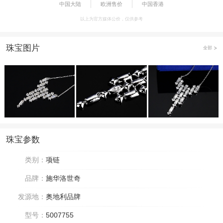
中国大陆
欧洲售价
中国香港
以上为官方媒体公价，仅供参考
珠宝图片
全部
珠宝参数
类别：
项链
品牌：
施华洛世奇
发源地：
奥地利品牌
型号：
5007755