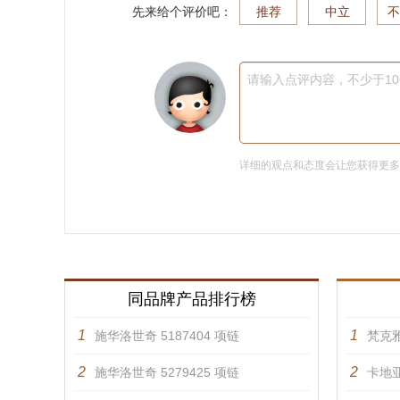
先来给个评价吧：
推荐
中立
不
请输入点评内容，不少于1
详细的观点和态度会让您获得更
同品牌产品排行榜
1
1
施华洛世奇 5187404 项链
梵克雅
2
2
施华洛世奇 5279425 项链
卡地亚