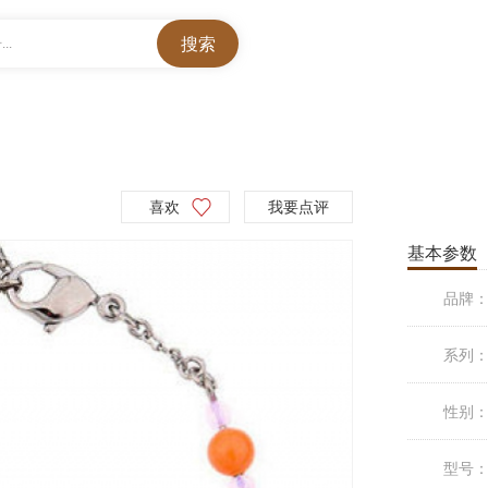
..
喜欢
我要点评
基本参数
品牌
系列
性别
型号