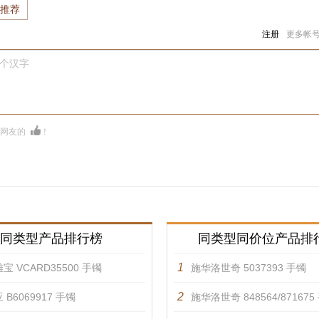
推荐
注册
更多帐
0个汉字
多网友的
！
同类型产品排行榜
同类型同价位产品排
1
宝 VCARD35500 手镯
施华洛世奇 5037393 手镯
2
 B6069917 手镯
施华洛世奇 848564/871675