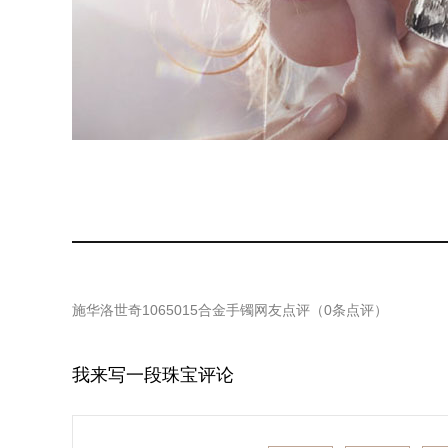
施华洛世奇1065015合金手镯
网友点评（
0
条点评）
我来写一段珠宝评论