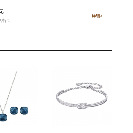
无
详细>
否拆卸