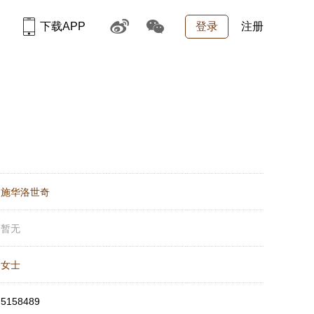
下载APP
登录
注册
：
施华洛世奇
：
暂无
：
女士
：
5158489