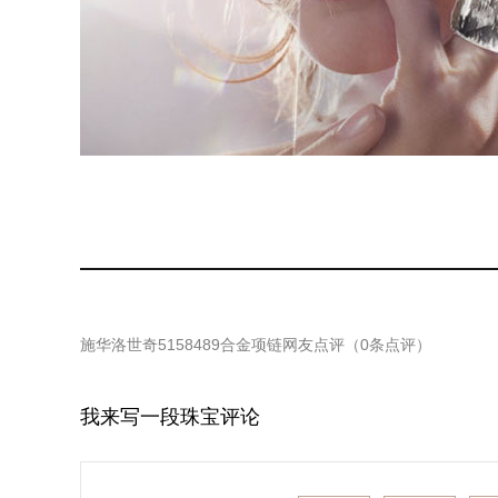
施华洛世奇5158489合金项链
网友点评（
0
条点评）
我来写一段珠宝评论