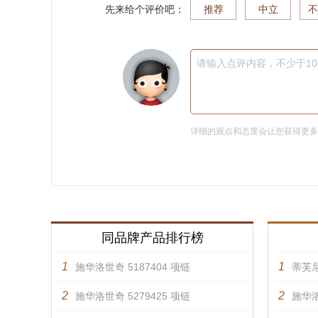
先来给个评价吧：
推荐
中立
不
请输入点评内容，不少于1
详细的观点和态度会让您获得更
同品牌产品排行榜
1
1
施华洛世奇 5187404 项链
蒂芙
2
2
施华洛世奇 5279425 项链
施华洛