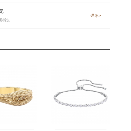
无
详细>
否拆卸