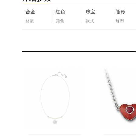
合金
红色
珠宝
随形
材质
颜色
款式
琢型