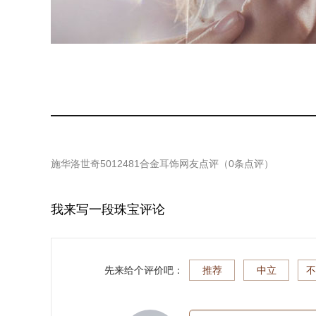
施华洛世奇5012481合金耳饰
网友点评（
0
条点评）
我来写一段珠宝评论
先来给个评价吧：
推荐
中立
不