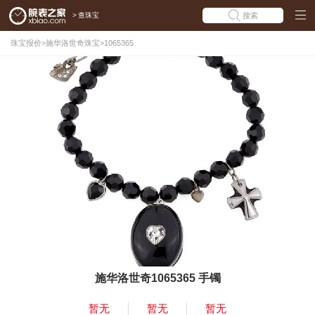
>
查珠宝
搜索
珠宝报价
>
施华洛世奇珠宝
>
1065365
施华洛世奇1065365 手镯
暂无
暂无
暂无