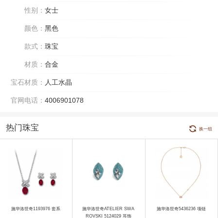
性别：
女士
颜色：
黑色
款式：
珠宝
材质：
合金
宝石材质：
人工水晶
官网电话：
4006901078
热门珠宝
换一组
施华洛世奇1193976 套系
施华洛世奇ATELIER SWA
施华洛世奇5436236 项链
ROVSKI 5124029 耳饰