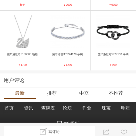
暂无
￥2000
￥9300
施华洛世奇5169080 项链
施华洛世奇5224178 手镯
施华洛世奇5427137 手镯
￥1790
￥1290
￥999
用户评论
最新
推荐
中立
不推荐
首页
资讯
查腕表
论坛
作业
珠宝
明星
去电脑版
写评论
©2018腕表之家 m.xbiao.com