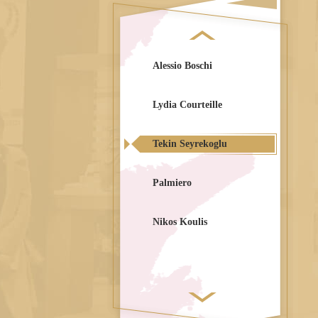
Alessio Boschi
Lydia Courteille
Tekin Seyrekoglu
Palmiero
Nikos Koulis