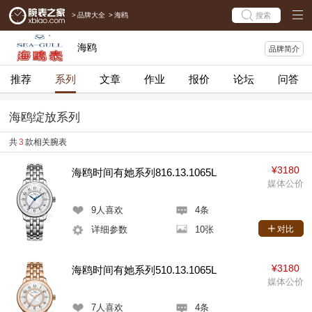
>
品牌大全
>
海鸥
搜索
海鸥
品牌简介
推荐
系列
文章
作业
报价
论坛
问答
海鸥绽放系列
共
3
款相关腕表
¥3180
海鸥时间有她系列816.13.1065L
媒体公价
9
人喜欢
4条
详细参数
10张
对比
¥3180
海鸥时间有她系列510.13.1065L
媒体公价
7
人喜欢
4条