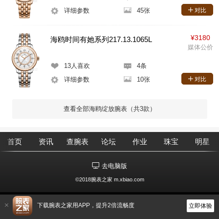
详细参数
45张
对比
¥3180
海鸥时间有她系列217.13.1065L
媒体公价
13
人喜欢
4条
详细参数
10张
对比
查看全部海鸥绽放腕表（共3款）
首页
资讯
查腕表
论坛
作业
珠宝
明星
去电脑版
©2018腕表之家 m.xbiao.com
下载腕表之家用APP，提升2倍流畅度
立即体验