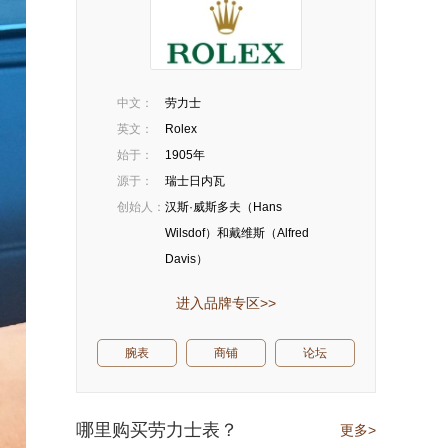
中文：
劳力士
英文：
Rolex
始于：
1905年
源于：
瑞士日内瓦
创始人：
汉斯·威斯多夫（Hans
Wilsdof）和戴维斯（Alfred
Davis）
进入品牌专区>>
腕表
商铺
论坛
哪里购买劳力士表？
更多>