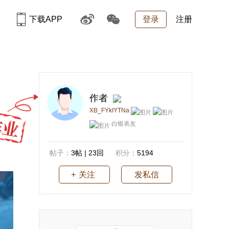
下载APP
登录
注册
作者
XB_FYkIYTNa
白银表友
帖子：
3帖
|
23回
积分：
5194
关注
发私信