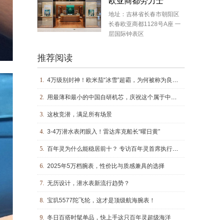
欧亚商都劳力士
地址：吉林省长春市朝阳区
长春欧亚商都1128号A座 一
层国际钟表区
推荐阅读
1.
4万级别封神！欧米茄“冰雪”超霸，为何被称为良心神作？
2.
用最薄和最小的中国自研机芯，庆祝这个属于中国的火马年
3.
这枚竞潜，满足所有场景
4.
3-4万潜水表闭眼入！雷达库克船长“曜日黄”
5.
百年灵为什么能稳居前十？ 专访百年灵首席执行官乔治·科恩
6.
2025年5万档腕表，性价比与质感兼具的选择
7.
无历设计，潜水表新流行趋势？
8.
宝玑5577陀飞轮，这才是顶级航海腕表！
9.
冬日百搭时髦单品，快上手这只百年灵超级海洋