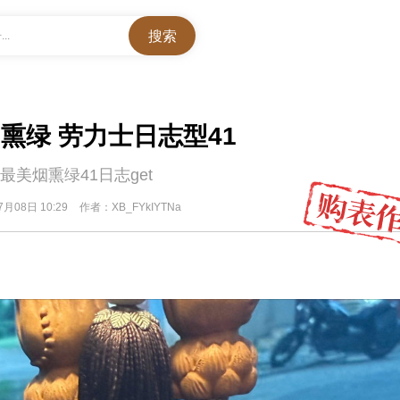
..
熏绿 劳力士日志型41
最美烟熏绿41日志get
7月08日 10:29
作者：XB_FYkIYTNa