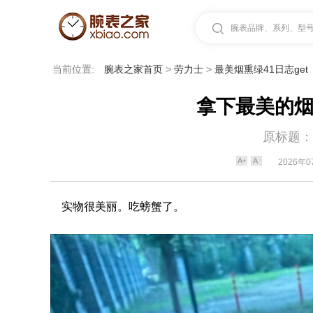
腕表品牌、系列、型号.
当前位置:
腕表之家首页
>
劳力士
>
最美烟熏绿41日志get
拿下最美的烟
原标题：
2026年0
实物很美丽。吃螃蟹了。