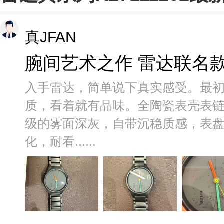
真JFAN
腕间艺术之作 雷达联名
入手雷达，简单说下真实感受。最
质，看着就有品味。全陶瓷表壳表
级的雾面深灰，自带沉稳质感，表
化，耐看......