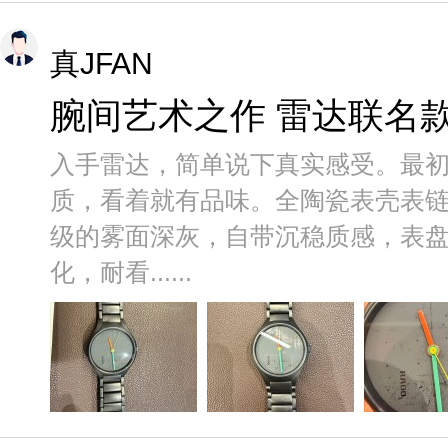
真JFAN
腕间艺术之作 雷达联名
入手雷达，简单说下真实感受。最
质，看着就有品味。全陶瓷表壳表
级的雾面深灰，自带沉稳质感，表
化，耐看......