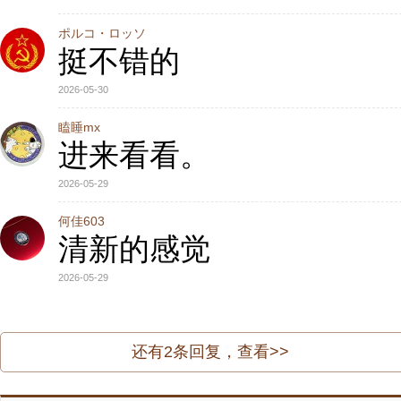
ポルコ・ロッソ
挺不错的
2026-05-30
瞌睡mx
进来看看。
2026-05-29
何佳603
清新的感觉
2026-05-29
还有
2
条回复，查看>>