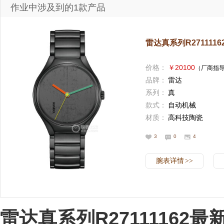
作业中涉及到的1款产品
雷达真系列R2711116
价格：
￥20100
（厂商指
品牌：
雷达
系列：
真
款式：
自动机械
材质：
高科技陶瓷
3
0
4
腕表详情
>>
雷达真系列R27111162