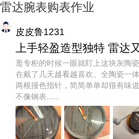
雷达腕表购表作业
皮皮鲁1231
上手轻盈造型独特 雷达
逛专柜的时候一眼就盯上这块灰陶
在戴了几天越看越喜欢。全陶瓷一
两根撞色指针，简简单单却很有味
不像钢表......