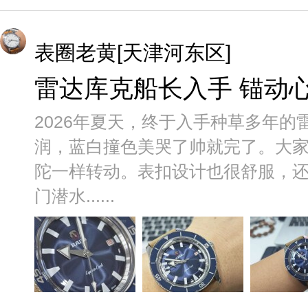
表圈老黄[天津河东区]
雷达库克船长入手 锚动
2026年夏天，终于入手种草多年
润，蓝白撞色美哭了帅就完了。大
陀一样转动。表扣设计也很舒服，还
门潜水......