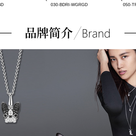
BD
030-BDRI-WGRGD
050-