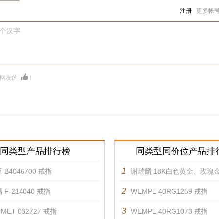
注册
更多帐
0个汉字
多网友的
！
同类型产品排行榜
同类型同价位产品排
1
 B4046700 戒指
谢瑞麟 18K白色黄金、玫瑰金镶嵌钻石戒
2
 F-214040 戒指
WEMPE 40RG1259 戒指
3
MET 082727 戒指
WEMPE 40RG1073 戒指