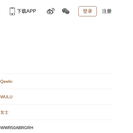
下载APP
登录
注册
：
Qeelin
：
WULU
：
女士
：
WWR50ABRGRH