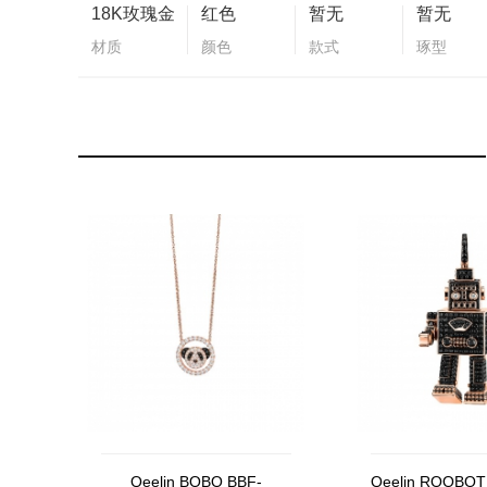
18K玫瑰金
红色
暂无
暂无
材质
颜色
款式
琢型
Qeelin BOBO BBF-
Qeelin ROOBOT