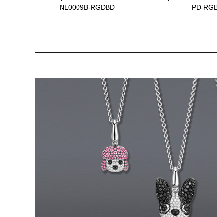
NL0009B-RGDBD
PD-RG