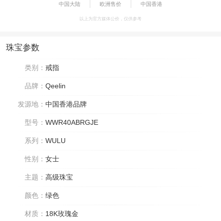
中国大陆
欧洲售价
中国香港
以上为官方媒体公价，仅供参考
珠宝参数
类别：
戒指
品牌：
Qeelin
发源地：
中国香港品牌
型号：
WWR40ABRGJE
系列：
WULU
性别：
女士
主题：
高级珠宝
颜色：
绿色
材质：
18K玫瑰金