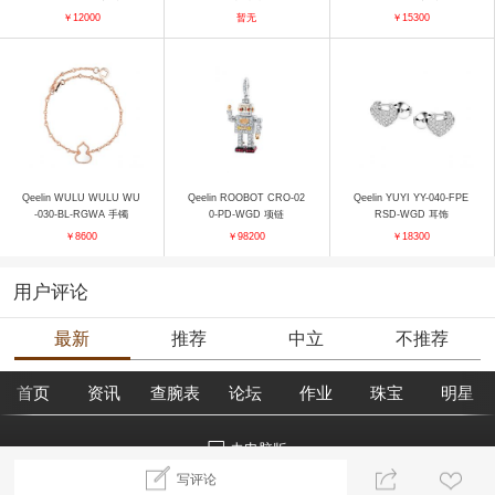
￥12000
暂无
￥15300
Qeelin WULU WULU WU
Qeelin ROOBOT CRO-02
Qeelin YUYI YY-040-FPE
-030-BL-RGWA 手镯
0-PD-WGD 项链
RSD-WGD 耳饰
￥8600
￥98200
￥18300
用户评论
最新
推荐
中立
不推荐
首页
资讯
查腕表
论坛
作业
珠宝
明星
去电脑版
写评论
©2018腕表之家 m.xbiao.com