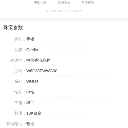
中国大陆
欧洲售价
中国香港
以上为官方媒体公价，仅供参考
珠宝参数
类别：
手镯
品牌：
Qeelin
发源地：
中国香港品牌
型号：
W8C30FWWG00
系列：
WULU
性别：
中性
主题：
珠宝
材质：
18K白金
官网电话：
暂无