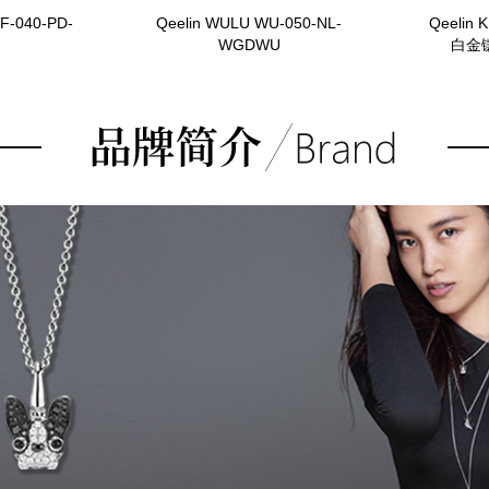
F-040-PD-
Qeelin WULU WU-050-NL-
Qeelin
WGDWU
白金