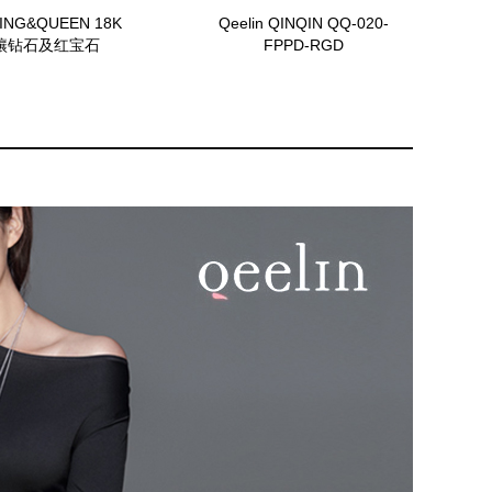
 KING&QUEEN 18K
Qeelin QINQIN QQ-020-
镶钻石及红宝石
FPPD-RGD