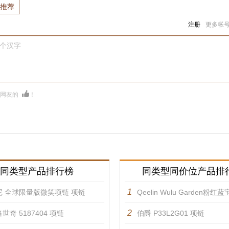
推荐
注册
更多帐
0个汉字
多网友的
！
同类型产品排行榜
同类型同价位产品排
1
尼 全球限量版微笑项链 项链
Qeelin Wulu Garden粉红蓝宝石
2
世奇 5187404 项链
伯爵 P33L2G01 项链