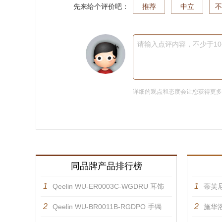
先来给个评价吧：
推荐
中立
不
请输入点评内容，不少于1
详细的观点和态度会让您获得更
同品牌产品排行榜
1
1
Qeelin WU-ER0003C-WGDRU 耳饰
蒂芙
2
2
Qeelin WU-BR0011B-RGDPO 手镯
施华洛