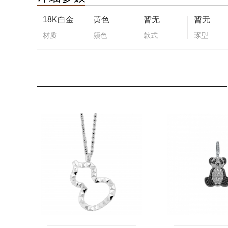
18K白金
黄色
暂无
暂无
材质
颜色
款式
琢型