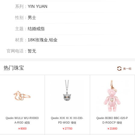
系列：
YIN YUAN
性别：
男士
主题：
结婚戒指
材质：
18K玫瑰金,铂金
官网电话：
暂无
热门珠宝
换一组
Qeelin WULU WU-RI0003
Qeelin XIXI XI XI XX-030-
Qeelin BOBO BBC-020-P
A-RGD 戒指
PD-WGD 项链
D-RGDCP 项链
￥8000
￥27700
￥21900