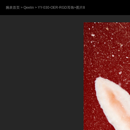
腕表首页
>
Qeelin
>
YY-030-OER-RGD耳饰
>图片8