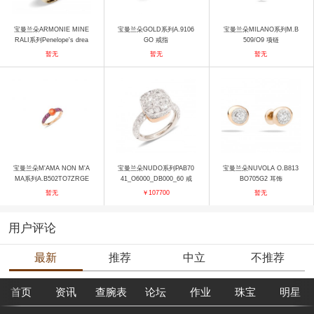
宝曼兰朵ARMONIE MINE
宝曼兰朵GOLD系列A.9106
宝曼兰朵MILANO系列M.B
RALI系列Penelope's drea
GO 戒指
509/O9 项链
m戒指 戒指
暂无
暂无
暂无
宝曼兰朵M'AMA NON M'A
宝曼兰朵NUDO系列PAB70
宝曼兰朵NUVOLA O.B813
MA系列A.B502TO7ZRGE
41_O6000_DB000_60 戒
BO705G2 耳饰
戒指
指
暂无
￥107700
暂无
用户评论
最新
推荐
中立
不推荐
首页
资讯
查腕表
论坛
作业
珠宝
明星