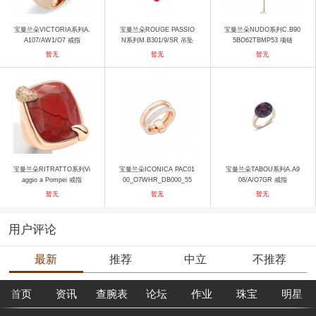
宝曼兰朵VICTORIA系列A.
宝曼兰朵ROUGE PASSIO
宝曼兰朵NUDO系列C.B90
A107/AW1/O7 戒指
N系列M.B301/9/SR 吊坠
5BO62TBMP53 项链
暂无
暂无
暂无
宝曼兰朵RITRATTO系列Vi
宝曼兰朵ICONICA PAC01
宝曼兰朵TABOU系列A.A9
aggio a Pompei 戒指
00_O7WHR_DB000_55
08/A/O7GR 戒指
戒指
暂无
暂无
暂无
用户评论
最新
推荐
中立
不推荐
首页
资讯
查腕表
论坛
作业
珠宝
明星