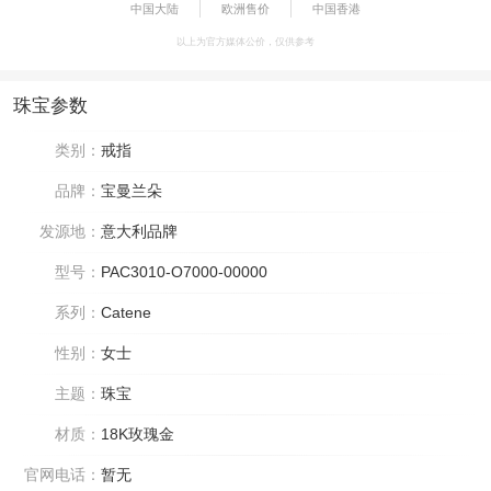
中国大陆
欧洲售价
中国香港
以上为官方媒体公价，仅供参考
珠宝参数
类别：
戒指
品牌：
宝曼兰朵
发源地：
意大利品牌
型号：
PAC3010-O7000-00000
系列：
Catene
性别：
女士
主题：
珠宝
材质：
18K玫瑰金
官网电话：
暂无