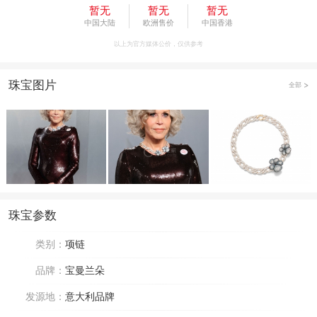
暂无
暂无
暂无
中国大陆
欧洲售价
中国香港
以上为官方媒体公价，仅供参考
珠宝图片
全部
珠宝参数
类别：
项链
品牌：
宝曼兰朵
发源地：
意大利品牌