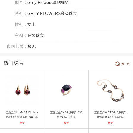
型号：
Grey Flowers镶钻项链
系列：
GREY FLOWERS高级珠宝
性别：
女士
主题：
高级珠宝
官网电话：
暂无
热门珠宝
换一组
宝曼兰朵M'AMA NON M'A
宝曼兰朵CAPRI系列A.A50
宝曼兰朵VICTORIA系列C.
MA系列O.B004TO7OG 耳
8O7ON/T 戒指
B504BBO7OU93 项链
饰
暂无
暂无
暂无