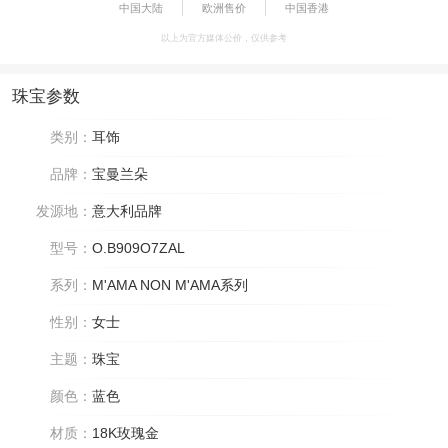
中国大陆
欧洲售价
中国香港
以上为官方媒体公价，仅供参考
珠宝参数
类别：
耳饰
品牌：
宝曼兰朵
发源地：
意大利品牌
型号：
O.B909O7ZAL
系列：
M'AMA NON M'AMA系列
性别：
女士
主题：
珠宝
颜色：
蓝色
材质：
18K玫瑰金