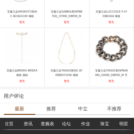
宝曼兰朵ARGENTO系列
宝曼兰朵SABBIA系列PBB
宝曼兰朵LUCCIOLE F.A7
C.B218/A/100 项链
7011_O7000_DBR00_M
03BO244 项链
手镯
暂无
暂无
暂无
宝曼兰朵BRERA BRERA
宝曼兰朵TANGO系列C.B7
宝曼兰朵TANGO系列PBA8
项链 项链
05B9O7/A/90 项链
060_OA000_DBR00_M 手
镯
暂无
暂无
暂无
用户评论
最新
推荐
中立
不推荐
首页
资讯
查腕表
论坛
作业
珠宝
明星