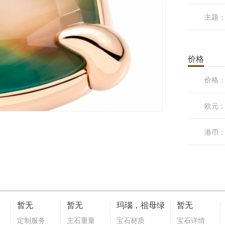
主题
价格
价格
欧元
港币
暂无
暂无
玛瑙，祖母绿
暂无
定制服务
主石重量
宝石材质
宝石详情