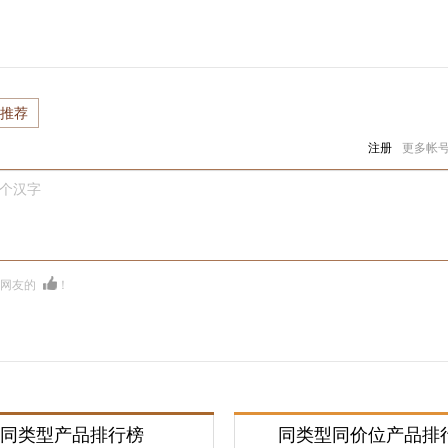
推荐
注册
更多帐
0个汉字
多网友的
！
同类型产品排行榜
同类型同价位产品排