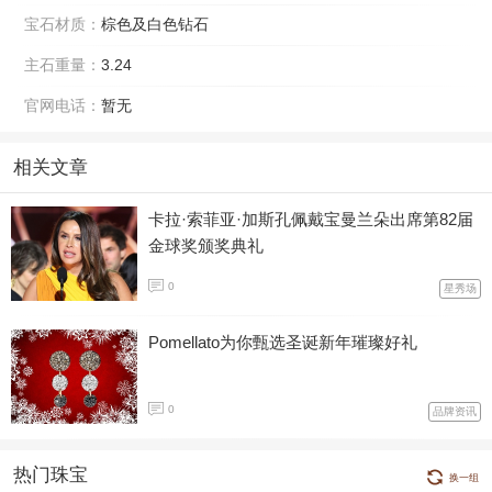
宝石材质：
棕色及白色钻石
主石重量：
3.24
官网电话：
暂无
相关文章
卡拉·索菲亚·加斯孔佩戴宝曼兰朵出席第82届
金球奖颁奖典礼
0
星秀场
Pomellato为你甄选圣诞新年璀璨好礼
0
品牌资讯
热门珠宝
换一组