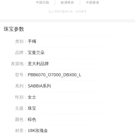
中国大陆
欧洲售价
中国香港
以上为官方媒体公价，仅供参考
珠宝参数
类别：
手镯
品牌：
宝曼兰朵
发源地：
意大利品牌
型号：
PBB6070_O7000_DBX00_L
系列：
SABBIA系列
性别：
女士
主题：
珠宝
颜色：
棕色
材质：
18K玫瑰金