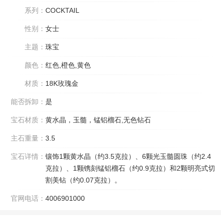
系列：
COCKTAIL
性别：
女士
主题：
珠宝
颜色：
红色,橙色,黄色
材质：
18K玫瑰金
能否拆卸：
是
宝石材质：
黄水晶，玉髓，锰铝榴石,无色钻石
主石重量：
3.5
宝石详情：
镶饰1颗黄水晶（约3.5克拉）、6颗光玉髓圆珠（约2.4
克拉）、1颗镌刻锰铝榴石（约0.9克拉）和2颗明亮式切
割美钻（约0.07克拉）。
官网电话：
4006901000