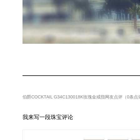
伯爵COCKTAIL G34C130018K玫瑰金戒指
网友点评（
0
条点
我来写一段珠宝评论