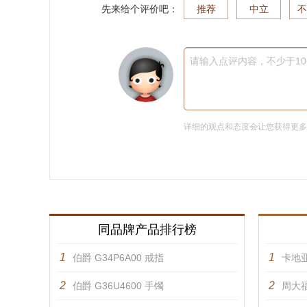
先来给个评价吧：
推荐
中立
不
请输入点评内容，不少于1
详细的观点和态度会让您获得更
同品牌产品排行榜
1
1
伯爵 G34P6A00 戒指
卡地亚
2
2
伯爵 G36U4600 手镯
周大福