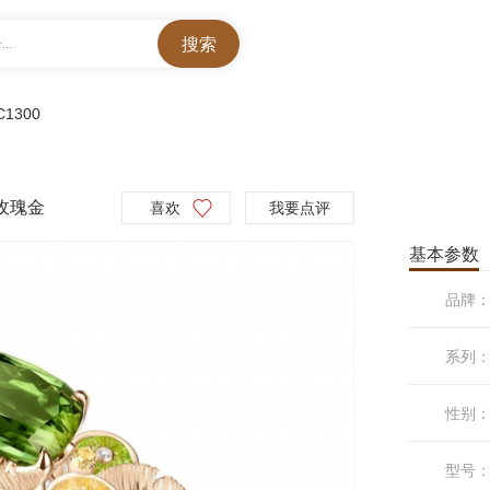
..
C1300
K玫瑰金
喜欢
我要点评
基本参数
品牌
系列
性别
型号