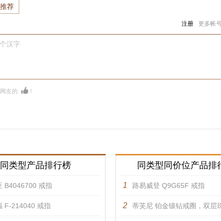
推荐
注册
更多帐
0个汉字
多网友的
！
同类型产品排行榜
同类型同价位产品排
1
 B4046700 戒指
路易威登 Q9G65F 戒指
2
 F-214040 戒指
蒂芙尼 铂金镶钻戒圈，双层珠链式边镶钻石环绕枕形切割主钻订