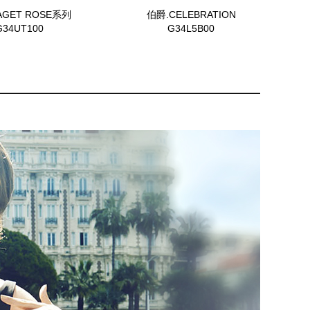
AGET ROSE系列
伯爵.CELEBRATION
G34UT100
G34L5B00