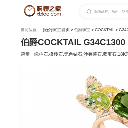
腕表品牌、系列、型号.
当前位置:
报价(珠宝)首页
>
伯爵珠宝
>
COCKTAIL
>
G34
伯爵COCKTAIL G34C1300
碧玺，绿柱石,橄榄石,无色钻石,沙弗莱石,蓝宝石,18