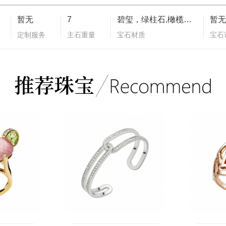
暂无
7
碧玺，绿柱石,橄榄石,无色钻石,沙弗莱石,蓝宝石
暂无
定制服务
主石重量
宝石材质
宝石