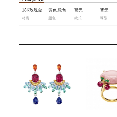
18K玫瑰金
黄色,绿色
暂无
暂无
材质
颜色
款式
琢型