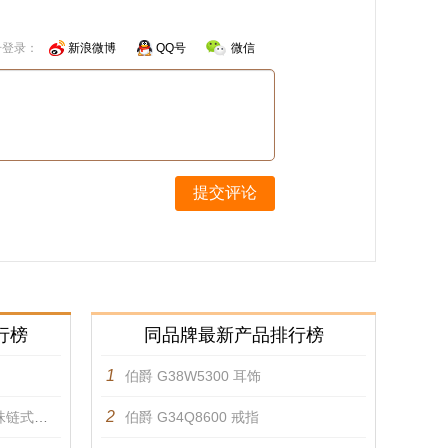
号登录：
新浪微博
QQ号
微信
提交评论
行榜
同品牌最新产品排行榜
1
伯爵 G38W5300 耳饰
2
婚钻戒 戒指
伯爵 G34Q8600 戒指