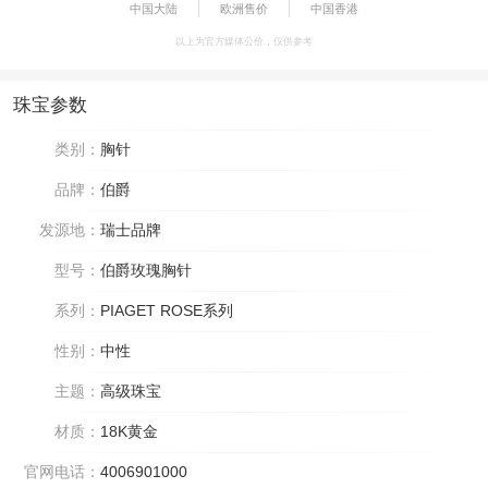
中国大陆
欧洲售价
中国香港
以上为官方媒体公价，仅供参考
珠宝参数
类别：
胸针
品牌：
伯爵
发源地：
瑞士品牌
型号：
伯爵玫瑰胸针
系列：
PIAGET ROSE系列
性别：
中性
主题：
高级珠宝
材质：
18K黄金
官网电话：
4006901000