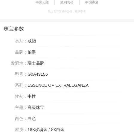
中国大陆
欧洲售价
中国香港
以上为官方媒体公价，仅供参考
珠宝参数
类别：
戒指
品牌：
伯爵
发源地：
瑞士品牌
型号：
G0A49156
系列：
ESSENCE OF EXTRALEGANZA
性别：
中性
主题：
高级珠宝
颜色：
白色
材质：
18K玫瑰金,18K白金