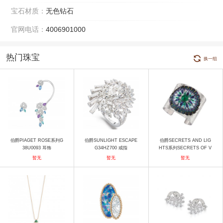
宝石材质：
无色钻石
官网电话：
4006901000
热门珠宝
换一组
伯爵PIAGET ROSE系列G
伯爵SUNLIGHT ESCAPE
伯爵SECRETS AND LIG
38U0093 耳饰
G34HZ700 戒指
HTS系列SECRETS OF V
ENICE G36L9300 手镯
暂无
暂无
暂无