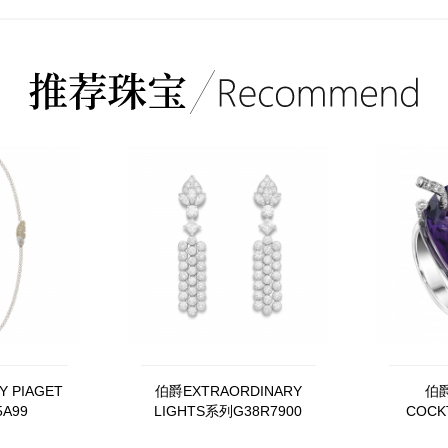
 PIAGET
伯爵EXTRAORDINARY
伯爵
A99
LIGHTS系列G38R7900
COCKT