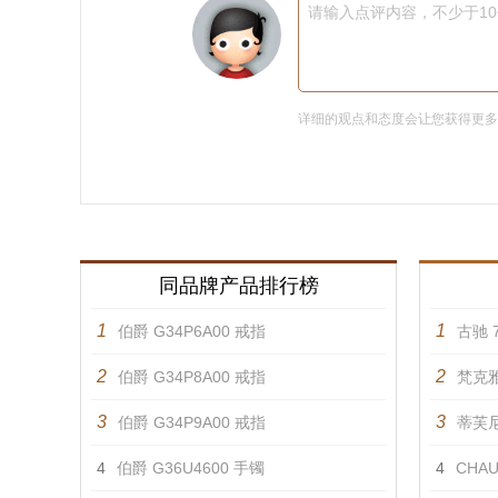
请输入点评内容，不少于1
详细的观点和态度会让您获得更
同品牌产品排行榜
1
1
伯爵 G34P6A00 戒指
古驰 7
2
2
伯爵 G34P8A00 戒指
梵克雅
3
3
伯爵 G34P9A00 戒指
蒂芙尼 
4
伯爵 G36U4600 手镯
4
CHAU