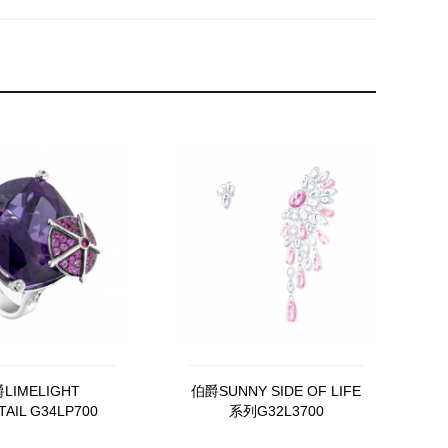
LIMELIGHT
伯爵SUNNY SIDE OF LIFE
AIL G34LP700
系列G32L3700