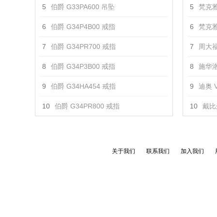
5
伯爵 G33PA600 吊坠
5
梵克雅
6
伯爵 G34P4B00 戒指
6
梵克雅
7
伯爵 G34PR700 戒指
7
周大福
8
伯爵 G34P3B00 戒指
8
施华洛
9
伯爵 G34HA454 戒指
9
迪奥 V
10
伯爵 G34PR800 戒指
10
戴比
关于我们
联系我们
加入我们