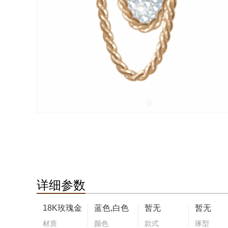
详细参数
18K玫瑰金
蓝色,白色
暂无
暂无
材质
颜色
款式
琢型