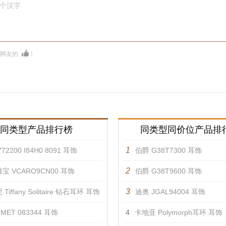
0个汉字
多网友的
！
同类型产品排行榜
同类型同价位产品排
1
72200 I84H0 8091 耳饰
伯爵 G38T7300 耳饰
2
宝 VCARO9CN00 耳饰
伯爵 G38T9600 耳饰
3
Tiffany Solitaire 钻石耳环 耳饰
迪奥 JGAL94004 耳饰
MET 083344 耳饰
4
卡地亚 Polymorph耳环 耳饰