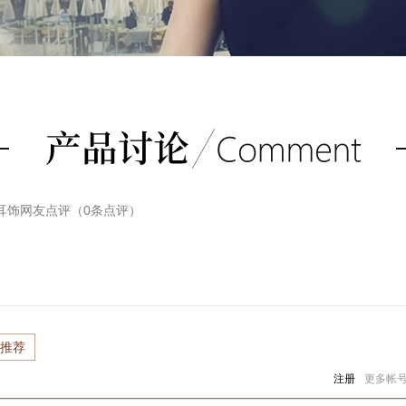
金耳饰
网友点评（
0
条点评）
推荐
注册
更多帐