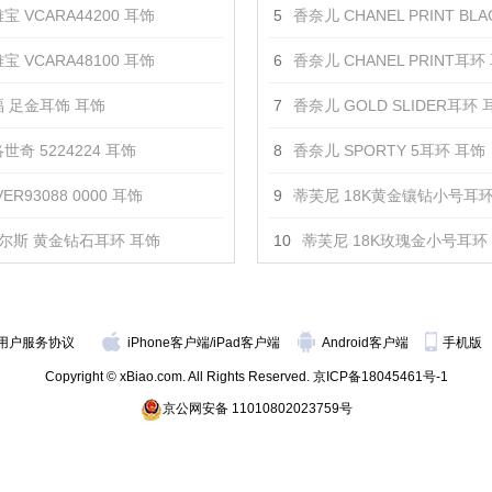
宝 VCARA44200 耳饰
5
香奈儿 CHANEL PRINT BLACK&WHIT
宝 VCARA48100 耳饰
6
香奈儿 CHANEL PRINT耳环
 足金耳饰 耳饰
7
香奈儿 GOLD SLIDER耳环 
世奇 5224224 耳饰
8
香奈儿 SPORTY 5耳环 耳饰
ER93088 0000 耳饰
9
蒂芙尼 18K黄金镶钻小号耳环
尔斯 黄金钻石耳环 耳饰
10
蒂芙尼 18K玫瑰金小号耳环
用户服务协议
iPhone客户端
/
iPad客户端
Android客户端
手机版
Copyright © xBiao.com. All Rights Reserved.
京ICP备18045461号-1
京公网安备 11010802023759号