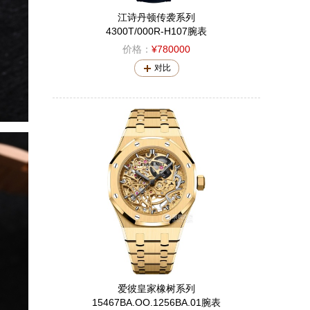
江诗丹顿传袭系列
4300T/000R-H107腕表
价格：
¥780000
对比
爱彼皇家橡树系列
15467BA.OO.1256BA.01腕表