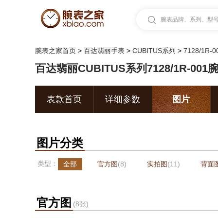
腕表品牌、系列、型号.
腕表之家首页
>
百达翡丽手表
>
CUBITUS系列
>
7128/1R-0
百达翡丽CUBITUS系列7128/1R-001
表款首页
详细参数
图片
图片分类
类型：
全部
官方图
(8)
实拍图
(11)
背面
官方图
(8张)