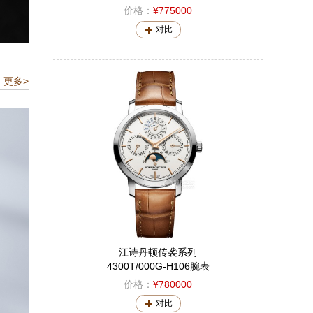
价格：
¥775000
对比
更多>
江诗丹顿传袭系列
4300T/000G-H106腕表
价格：
¥780000
对比