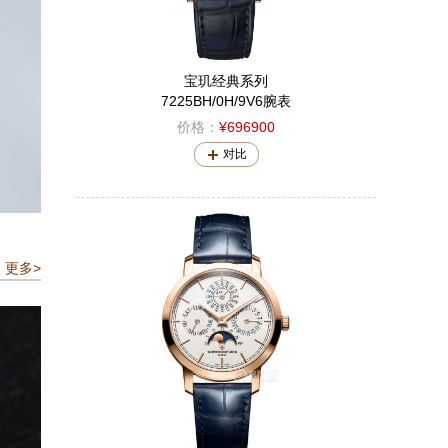
宝玑经典系列
7225BH/0H/9V6腕表
价格：
¥696900
对比
更多>