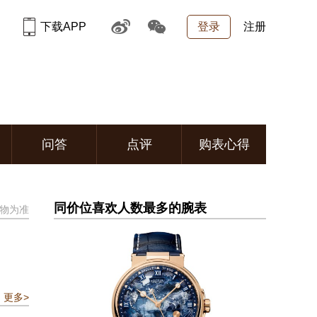
下载APP
登录
注册
问答
点评
购表心得
同价位喜欢人数最多的腕表
物为准
更多>