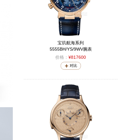
宝玑航海系列
5555BH/YS/9WV腕表
价格：
¥817600
对比