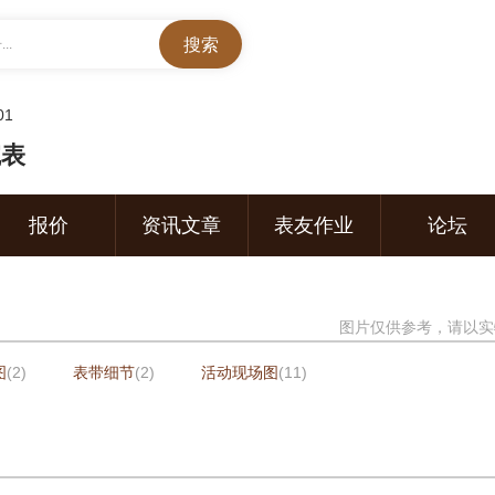
..
01
腕表
报价
资讯文章
表友作业
论坛
图片仅供参考，请以实
图
(2)
表带细节
(2)
活动现场图
(11)