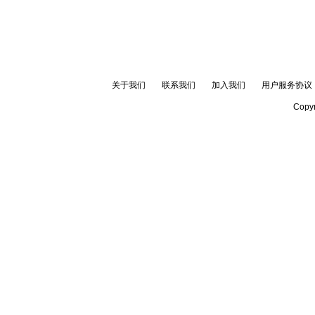
关于我们
联系我们
加入我们
用户服务协议
Copyr