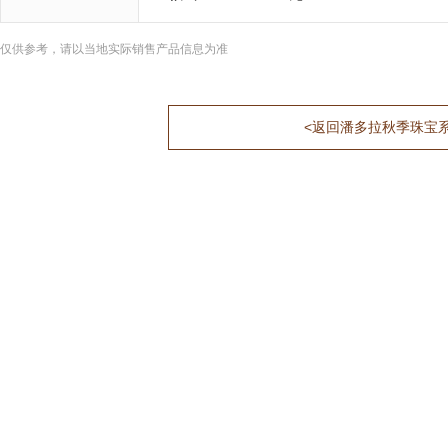
仅供参考，请以当地实际销售产品信息为准
<返回潘多拉秋季珠宝系列