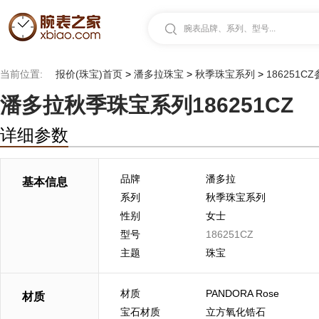
腕表品牌、系列、型号...
当前位置:
报价(珠宝)首页
>
潘多拉珠宝
>
秋季珠宝系列
>
186251C
潘多拉秋季珠宝系列186251CZ
详细参数
品牌
潘多拉
基本信息
系列
秋季珠宝系列
性别
女士
型号
186251CZ
主题
珠宝
材质
PANDORA Rose
材质
宝石材质
立方氧化锆石