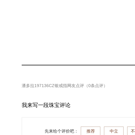
潘多拉197136CZ银戒指
网友点评（
0
条点评）
我来写一段珠宝评论
先来给个评价吧：
推荐
中立
不