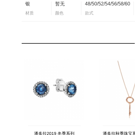
银
暂无
48/50/52/54/56/58/60
材质
颜色
款式
潘多拉2019 冬季系列
潘多拉秋季珠宝系列