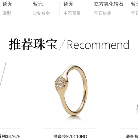
暂无
暂无
暂无
立方氧化锆石
暂
琢型
定制服务
主石重量
宝石材质
宝
387676
潘多拉970110RD
潘多拉7