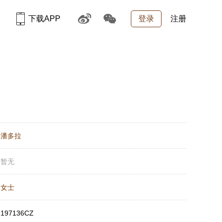
下载APP
登录
注册
：
潘多拉
：
暂无
：
女士
：
197136CZ