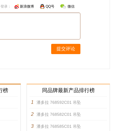
号登录：
新浪微博
QQ号
微信
提交评论
行榜
同品牌最新产品排行榜
1
潘多拉 768592C01 吊坠
2
潘多拉 768582C01 吊坠
3
潘多拉 768585C01 吊坠