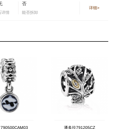
无
否
详细>
石详情
能否拆卸
90500CAM03
潘多拉791205CZ