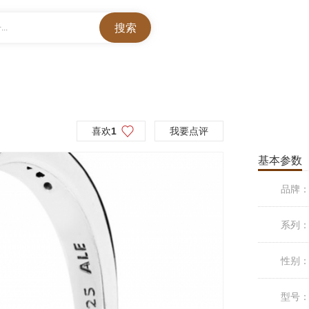
..
喜欢
1
我要点评
基本参数
品牌
系列
性别
型号