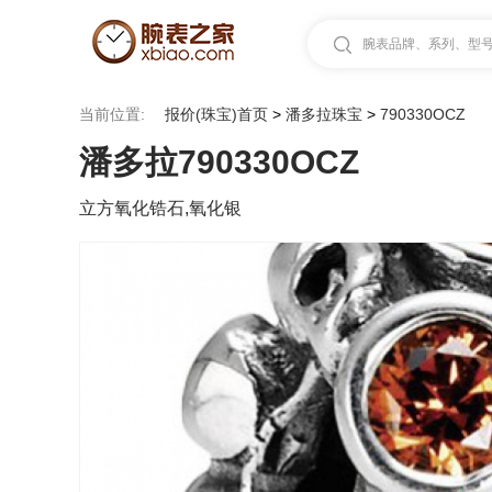
腕表品牌、系列、型号.
当前位置:
报价(珠宝)首页
>
潘多拉珠宝
>
790330OCZ
潘多拉790330OCZ
立方氧化锆石,氧化银