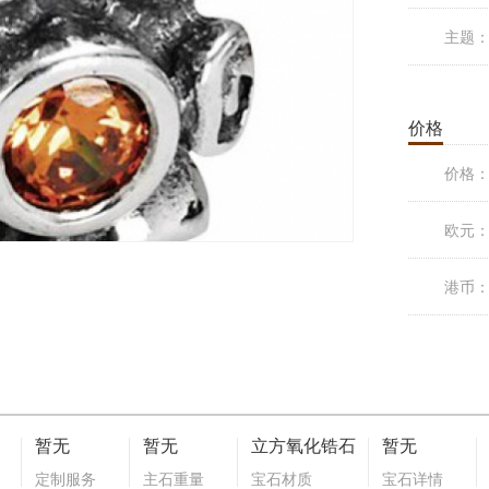
主题
价格
价格
欧元
港币
暂无
暂无
立方氧化锆石
暂无
定制服务
主石重量
宝石材质
宝石详情