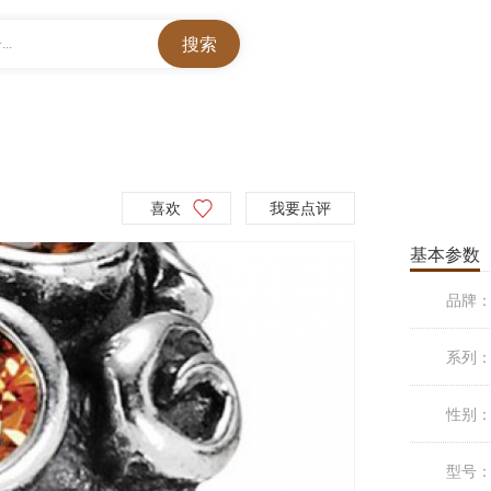
..
喜欢
我要点评
基本参数
品牌
系列
性别
型号