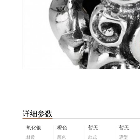
详细参数
氧化银
橙色
暂无
暂无
材质
颜色
款式
琢型