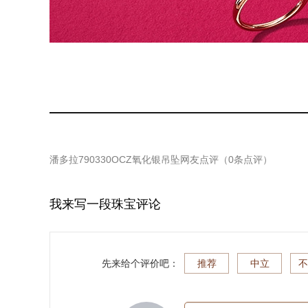
潘多拉790330OCZ氧化银吊坠
网友点评（
0
条点评）
我来写一段珠宝评论
先来给个评价吧：
推荐
中立
不