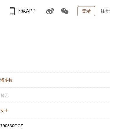
下载APP
登录
注册
：
潘多拉
：
暂无
：
女士
：
790330OCZ