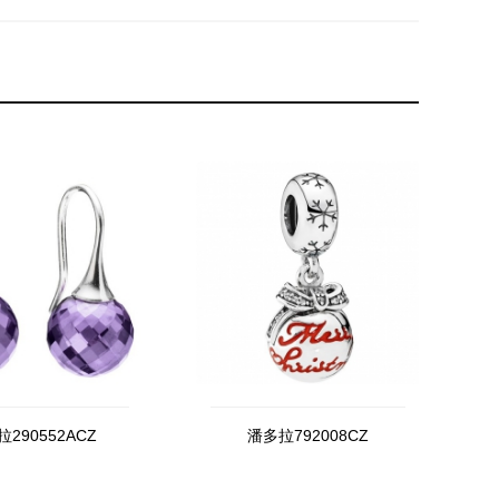
290552ACZ
潘多拉792008CZ