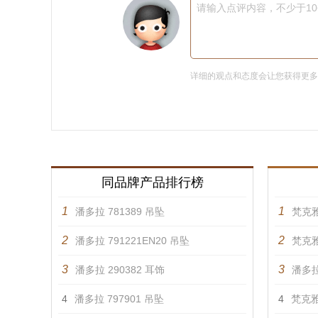
请输入点评内容，不少于1
详细的观点和态度会让您获得更
同品牌产品排行榜
1
1
潘多拉 781389 吊坠
梵克雅
2
2
潘多拉 791221EN20 吊坠
梵克雅
3
3
潘多拉 290382 耳饰
潘多拉
4
潘多拉 797901 吊坠
4
梵克雅