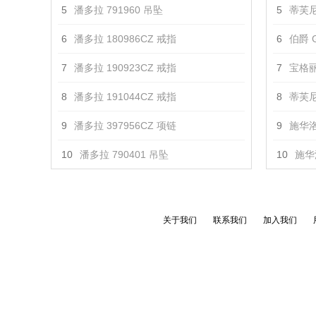
5
潘多拉 791960 吊坠
5
蒂芙尼
6
潘多拉 180986CZ 戒指
6
伯爵 G
7
潘多拉 190923CZ 戒指
7
宝格丽 
8
潘多拉 191044CZ 戒指
8
蒂芙尼 T
9
潘多拉 397956CZ 项链
9
施华洛
10
潘多拉 790401 吊坠
10
施华
关于我们
联系我们
加入我们