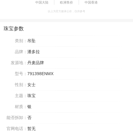
中国大陆
欧洲售价
中国香港
以上为官方媒体公价，仅供参考
珠宝参数
类别：
吊坠
品牌：
潘多拉
发源地：
丹麦品牌
型号：
791398ENMX
性别：
女士
主题：
珠宝
材质：
银
能否拆卸：
否
官网电话：
暂无