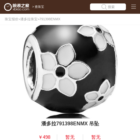
>
查珠宝
搜索
珠宝报价
>
潘多拉珠宝
>
791398ENMX
潘多拉791398ENMX 吊坠
￥498
暂无
暂无