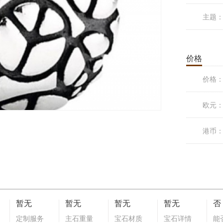
主题
价格
价格
欧元
港币
暂无
暂无
暂无
暂无
否
定制服务
主石重量
宝石材质
宝石详情
能