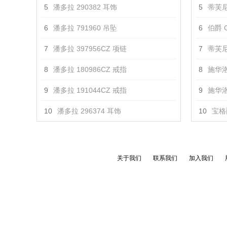
5
潘多拉 290382 耳饰
5
蒂芙尼
6
潘多拉 791960 吊坠
6
伯爵 G
7
潘多拉 397956CZ 项链
7
蒂芙尼 T
8
潘多拉 180986CZ 戒指
8
施华洛
9
潘多拉 191044CZ 戒指
9
施华洛
10
潘多拉 296374 耳饰
10
宝格丽
关于我们
联系我们
加入我们