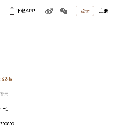
下载APP
登录
注册
：
潘多拉
：
暂无
：
中性
：
790899