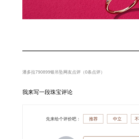
潘多拉790899银吊坠
网友点评（
0
条点评）
我来写一段珠宝评论
先来给个评价吧：
推荐
中立
不