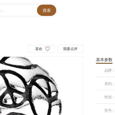
..
喜欢
我要点评
基本参数
品牌
系列
性别
型号