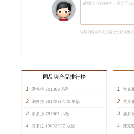
请输入点评内容，不少于1
详细的观点和态度会让您获得更
同品牌产品排行榜
1
1
潘多拉 781389 吊坠
梵克雅
2
2
潘多拉 791221EN20 吊坠
梵克雅
3
3
潘多拉 797901 吊坠
潘多拉
4
潘多拉 190923CZ 戒指
4
梵克雅