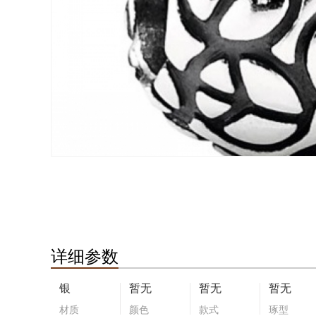
详细参数
银
暂无
暂无
暂无
材质
颜色
款式
琢型