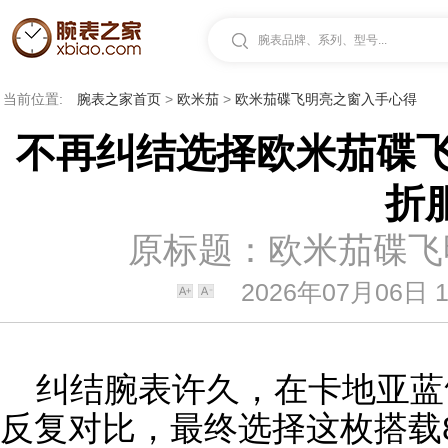
腕表品牌、系列、型号...
当前位置:
腕表之家首页
>
欧米茄
>
欧米茄碟飞明亮之窗入手心得
不再纠结选择欧米茄碟飞 
折
原标题：欧米茄碟飞
2026年07月06日 1
纠结
腕表
许久，在
卡地亚蓝
反复对比，最终选择这枚搭载8