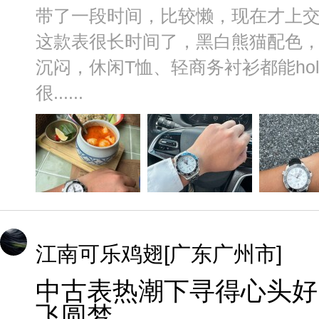
带了一段时间，比较懒，现在才上交
这款表很长时间了，黑白熊猫配色
沉闷，休闲T恤、轻商务衬衫都能ho
很......
江南可乐鸡翅[广东广州市]
中古表热潮下寻得心头好
飞圆梦