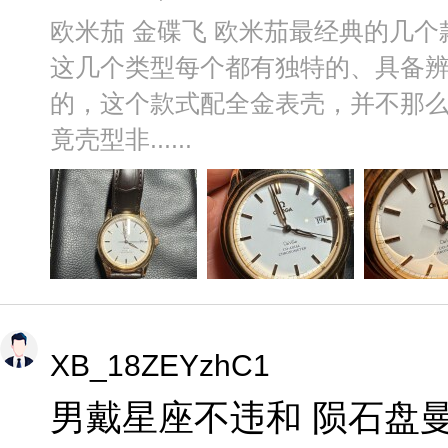
欧米茄 金碟飞 欧米茄最经典的几
这几个类型每个都有独特的、具备
的，这个款式配全金表壳，并不那
竟壳型非......
XB_18ZEYzhC1
男戴星座不违和 陨石盘