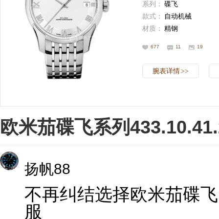
系列：
碟飞
款式：
自动机械
材质：
精钢
677
11
19
腕表详情
>>
欧米茄碟飞系列433.10.41.
扬帆88
不再纠结选择欧米茄碟飞 
服