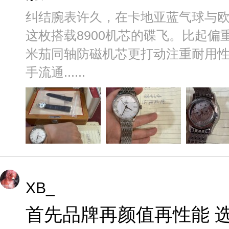
纠结腕表许久，在卡地亚蓝气球与
这枚搭载8900机芯的碟飞。比起
米茄同轴防磁机芯更打动注重耐用
手流通......
XB_
首先品牌再颜值再性能 