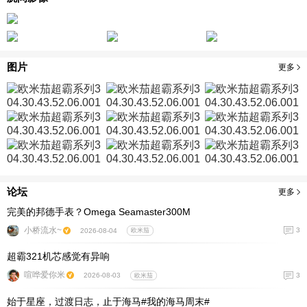
图片
更多
论坛
更多
完美的邦德手表？Omega Seamaster300M
小桥流水~
3
2026-08-04
欧米茄
超霸321机芯感觉有异响
喧哗爱你米
3
2026-08-03
欧米茄
始于星座，过渡日志，止于海马#我的海马周末#