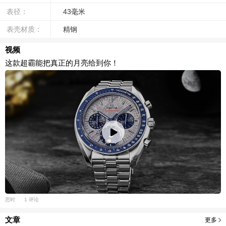
表径：
43毫米
表壳材质：
精钢
视频
这款超霸能把真正的月亮给到你！
思时
1 评论
文章
更多