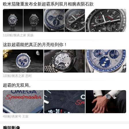
欧米茄隆重发布全新超霸系列双月相腕表陨石款
11
回帖
/腕表之家
莫扬
这款超霸能把真正的月亮给到你！
1
回帖
/腕表之家
思时
超霸的无双局。
4
回帖
/表家号
王寂
腕间影像