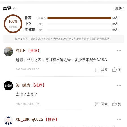
点评
更多
（
3
）
推荐
(100%)
(3人)
100%
中立
(0%)
(0人)
推荐指数
不推荐
(0%)
(0人)
提示：留言中所有交易相关信息均为网友自发行为，与腕表之家无关请注意判断真伪！
幻影F
【推荐】
超霸，登月之表，与月有不解之缘，多少年来配合NASA
回复
赞
2025-06-15 19:38
关门戴表
【推荐】
太准了太贵了
回复
赞
2025-04-23 11:35
XB_1BKTqUJD2
【推荐】