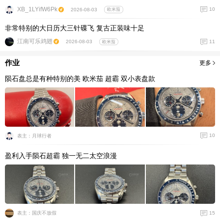
XB_1LYifW6Pk
10
2026-08-03
欧米茄
非常特别的大日历大三针碟飞 复古正装味十足
江南可乐鸡翅
11
2026-08-03
欧米茄
作业
更多
陨石盘总是有种特别的美 欧米茄 超霸 双小表盘款
10
表主：月球行者
盈利入手陨石超霸 独一无二太空浪漫
15
表主：国庆不放假