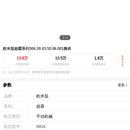
1
/
4
欧米茄超霸系列304.30.43.52.06.001腕表
查
13.8万
13.5万
1.8万
看
全
中国内地¥
中国香港HK$
欧洲售价€
部
注：以上为官方公价，最终售价请咨询当地经销店铺
参数
更多
品牌：
欧米茄
系列：
超霸
机芯类型：
手动机械
机芯型号：
9914