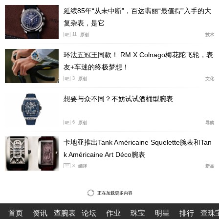
延续85年“从未中断”，百达翡丽“最值得”入手的大
复杂表，是它
11
原创
技术
环法五冠王同款！ RM X Colnago梅花陀飞轮，表
友+车迷的终极梦想！
3
原创
文化
想要与众不同？不妨试试酒桶型腕表
6
原创
导购
卡地亚推出Tank Américaine Squelette腕表和Tan
万宝龙1858系列美耐华世界时腕表
k Américaine Art Déco腕表
3
编译
新品
另一款美耐华机芯世界时腕表，集年历、大日历、世界时
功能于一体。其搭载的MB M14.58机芯在经典结构的基础
正在加载更多内容
上进行了创新，融入多项复杂功能。它由336个零件组
成，振频18000VPH（2.5Hz），可提供约65小时的动力
首页
资讯
查腕表
论坛
作业
珠宝
明星
排行
查珠