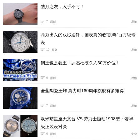
皓月之灰，入手不亏！
7
原创
品鉴
两万出头的双秒追针，国表真的敢“挑衅”百万级瑞
表
10
原创
品鉴
钢王也是卷王！罗杰杜彼杀入30万价位！
万宝龙1858系列单键计时表渐变绿款（MB M13.21机芯，
6
原创
视频
限量100枚）
全蓝陶瓷王炸 真力时160周年旗舰有多难得
万宝龙1858系列，既有使用通用机芯的“走量款”，又有面
7
原创
品鉴
向高端市场的美耐华机芯表款。如搭载MB 13.21机芯的万
宝龙1858系列单键计时表，机芯结构与前文提到的历史款
欧米茄星座天文台 VS 劳力士恒动1908型：奢华
Cal.13.20一脉相承，保留V形夹板桥、恶魔之尾等细节的
级正装表对决
6
原创
文化
同时，对工艺细节进行了提升。