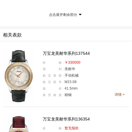
点击展开剩余部分
相关表款
万宝龙美耐华系列137544
￥330000
价
格：
美耐华
系
列：
美耐华Cal.13.20机芯后期版本
手动机械
机
芯
类
型：
M15.08
机
芯
型
号：
根据操作方式不同，美耐华Cal.13.20机芯又可分为“早
41.5mm
表
径：
期”与“后期”版本。早期版本为单键计时、后期版本改为双
详情 >
精钢
表
壳
材
质：
计时按钮。现代万宝龙MB M13.21机芯，参考的是Cal.13.
20早期单键版本，在此基础上增强了避震结构，提升工艺
细节，将古董机芯的短板补齐。
万宝龙美耐华系列136354
暂无报价
价
格：