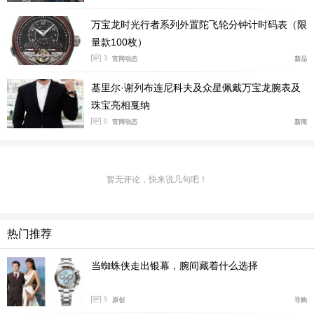
t）的制表工坊分配给万宝龙，作为其在高级制表领域的
补充。此时的美耐华，正式进入“万宝龙时代”。
万宝龙时光行者系列外置陀飞轮分钟计时码表（限
量款100枚）
3
官网动态
新品
基里尔·谢列布连尼科夫及众星佩戴万宝龙腕表及
珠宝亮相戛纳
0
官网动态
新闻
暂无评论，快来说几句吧！
万宝龙1858系列自动计时表
热门推荐
为此，万宝龙以美耐华表厂创立年份为名开设1858系列，
当蜘蛛侠走出银幕，腕间藏着什么选择
通过引入美耐华腕（怀）表经典设计元素，如阿拉伯数字
时标、蛇形针等向其致敬。
5
原创
导购