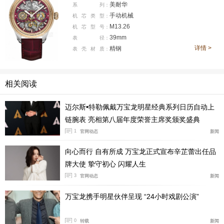
美耐华
系
列：
手动机械
机
芯
类
型：
M13.26
机
芯
型
号：
39mm
表
径：
详情 >
精钢
表
壳
材
质：
相关阅读
迈尔斯•特勒佩戴万宝龙明星经典系列日历自动上
链腕表 亮相第八届年度荣誉主席奖颁奖盛典
1
官网动态
新闻
美耐华古董表广告
向心而行 自有所成 万宝龙正式宣布辛芷蕾出任品
以上是美耐华“辉煌时期”的代表机芯。随着经济危机爆
牌大使 挚守初心 闪耀人生
发，美耐华于1934年进行了重组，易主Charles Haussen
3
官网动态
新闻
er 和Jacques Polet 两大家族。时间来到2000年，Polet家
万宝龙携手明星伙伴呈现 “24小时戏剧公演”
族把美耐华出售给意大利 Hopa集团。2006年，历峰集团
又从 Hopa集团手中收购美耐华，将位于维莱尔（Villere
0
转载
新闻