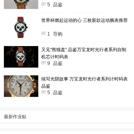
5
品鉴
世界杯燃起运动的心 三枚新款运动腕表推荐
1
导购
又见“熊猫盘” 品鉴万宝龙时光行者系列自制
机芯计时码表
9
品鉴
续写光阴故事 万宝龙时光行者系列计时码表
品鉴
5
品鉴
最新作业贴