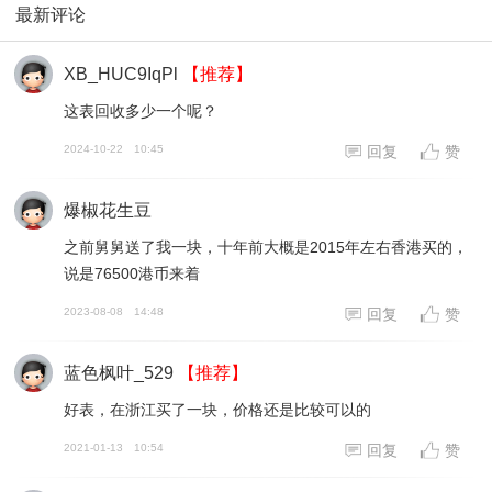
最新评论
XB_HUC9IqPl
【推荐】
这表回收多少一个呢？
2024-10-22
10:45
回复
赞
爆椒花生豆
之前舅舅送了我一块，十年前大概是2015年左右香港买的，
说是76500港币来着
2023-08-08
14:48
回复
赞
蓝色枫叶_529
【推荐】
好表，在浙江买了一块，价格还是比较可以的
2021-01-13
10:54
回复
赞