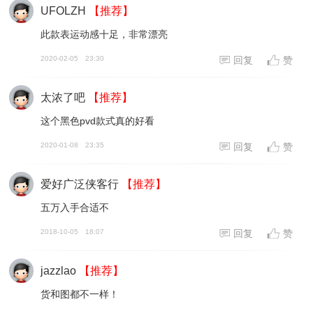
UFOLZH
【推荐】
此款表运动感十足，非常漂亮
2020-02-05
23:30
回复
赞
太浓了吧
【推荐】
这个黑色pvd款式真的好看
2020-01-08
23:35
回复
赞
爱好广泛侠客行
【推荐】
五万入手合适不
2018-10-05
18:07
回复
赞
jazzlao
【推荐】
货和图都不一样！