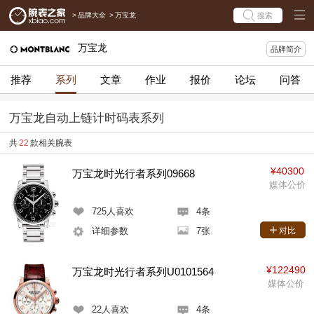
>
品牌大全
>
万宝龙
搜索
万宝龙
品牌简介
推荐
系列
文章
作业
报价
论坛
问答
万宝龙自动上链计时码表系列
共
22
款相关腕表
¥40300
万宝龙时光行者系列09668
媒体公价
725
人喜欢
4条
详细参数
7张
对比
¥122490
万宝龙时光行者系列U0101564
媒体公价
22
人喜欢
4条