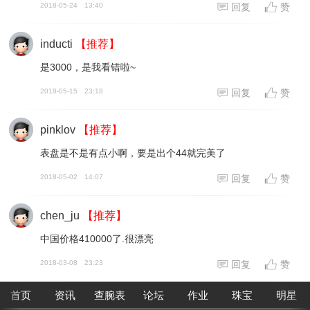
2018-05-24
13:40
回复
赞
inducti
【推荐】
是3000，是我看错啦~
2018-05-15
23:18
回复
赞
pinklov
【推荐】
表盘是不是有点小啊，要是出个44就完美了
2018-05-02
14:07
回复
赞
chen_ju
【推荐】
中国价格410000了.很漂亮
2018-03-08
23:23
回复
赞
首页
资讯
查腕表
论坛
作业
珠宝
明星