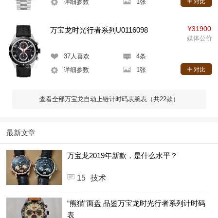
详细参数
1张
对比
¥31900
万宝龙时光行者系列U0116098
媒体公价
37
人喜欢
4条
详细参数
1张
对比
查看全部万宝龙自动上链计时码表腕表（共22款）
最新文章
万宝龙2019年新款，是什么水平？
15
技术
“熊猫”面盘 品鉴万宝龙时光行者系列计时码
表