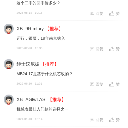
这个二手的回手价多少？
2025-05-14
10:16
回复
赞
XB_9RImtury
【推荐】
还行，很薄，19年南京购入
2025-02-28
13:35
回复
赞
绅士汉尼拔
【推荐】
MB24.17是基于什么机芯改的？
2022-06-20
11:01
回复
赞
XB_AGlwLASi
【推荐】
机械表最佳入门款的选择之一
2021-01-10
16:14
回复
赞