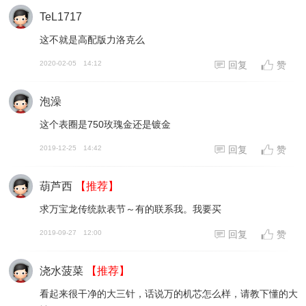
TeL1717
这不就是高配版力洛克么
2020-02-05
14:12
回复
赞
泡澡
这个表圈是750玫瑰金还是镀金
2019-12-25
14:42
回复
赞
葫芦西
【推荐】
求万宝龙传统款表节～有的联系我。我要买
2019-09-27
12:00
回复
赞
浇水菠菜
【推荐】
看起来很干净的大三针，话说万的机芯怎么样，请教下懂的大