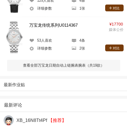
125
人喜欢
4条
详细参数
1张
对比
¥17700
万宝龙传统系列U0114367
媒体公价
53
人喜欢
4条
详细参数
2张
对比
查看全部万宝龙日期自动上链腕表腕表（共19款）
最新作业贴
最新评论
XB_16N8Tt4Pf
【推荐】