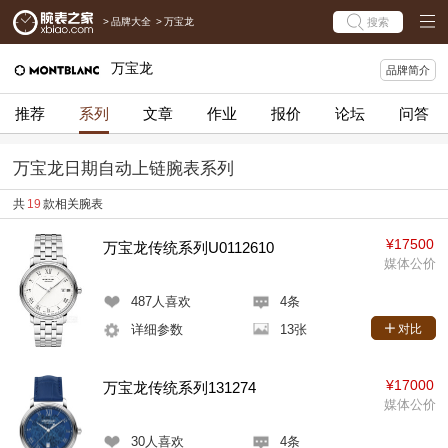
>
品牌大全
>
万宝龙
搜索
万宝龙
品牌简介
推荐
系列
文章
作业
报价
论坛
问答
万宝龙日期自动上链腕表系列
共
19
款相关腕表
¥17500
万宝龙传统系列U0112610
媒体公价
487
人喜欢
4条
详细参数
13张
对比
¥17000
万宝龙传统系列131274
媒体公价
30
人喜欢
4条