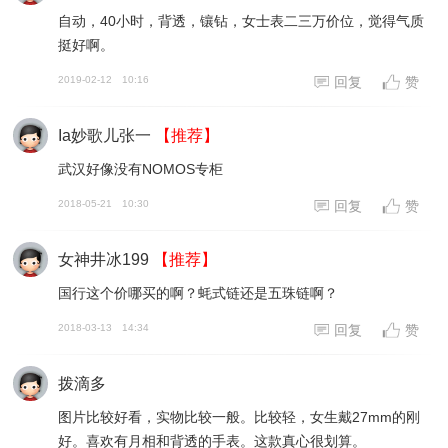
自动，40小时，背透，镶钻，女士表二三万价位，觉得气质
挺好啊。
2019-02-12
10:16
回复
赞
Ia妙歌儿张一
【推荐】
武汉好像没有NOMOS专柜
2018-05-21
10:30
回复
赞
女神井冰199
【推荐】
国行这个价哪买的啊？蚝式链还是五珠链啊？
2018-03-13
14:34
回复
赞
拨滴多
图片比较好看，实物比较一般。比较轻，女生戴27mm的刚
好。喜欢有月相和背透的手表。这款真心很划算。