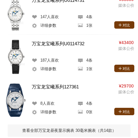
万宝龙宝曦系列U0114731
媒体公价
147
人喜欢
4条
详细参数
1张
对比
¥43400
万宝龙宝曦系列U0114732
媒体公价
187
人喜欢
4条
详细参数
1张
对比
¥29700
万宝龙宝曦系列127361
媒体公价
8
人喜欢
4条
详细参数
0张
对比
查看全部万宝龙昼夜显示腕表 30毫米腕表（共14款）