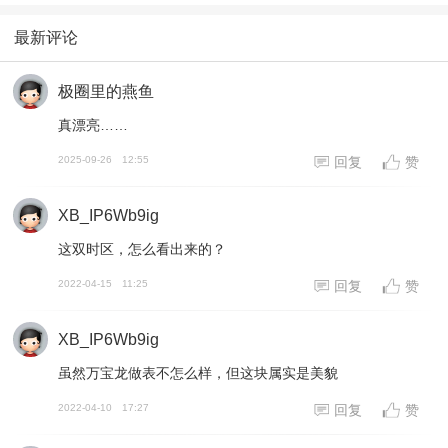
最新评论
极圈里的燕鱼
真漂亮……
2025-09-26
12:55
回复
赞
XB_IP6Wb9ig
这双时区，怎么看出来的？
2022-04-15
11:25
回复
赞
XB_IP6Wb9ig
虽然万宝龙做表不怎么样，但这块属实是美貌
2022-04-10
17:27
回复
赞