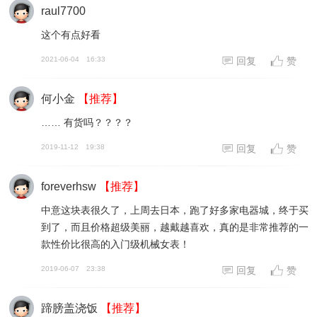
raul7700
这个有点好看
2021-06-04
16:33
回复
赞
何小金
【推荐】
…… 有货吗？？？？
2019-11-12
19:38
回复
赞
foreverhsw
【推荐】
中意这块表很久了，上周去日本，跑了好多家电器城，终于买
到了，而且价格超级美丽，越戴越喜欢，真的是非常推荐的一
款性价比很高的入门级机械女表！
2019-06-07
23:38
回复
赞
蹄膀盖浇饭
【推荐】