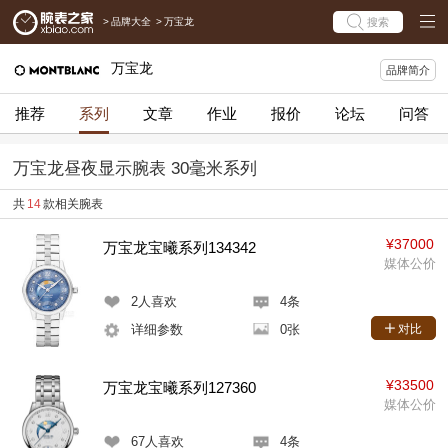
>
品牌大全
>
万宝龙
搜索
万宝龙
品牌简介
推荐
系列
文章
作业
报价
论坛
问答
万宝龙昼夜显示腕表 30毫米系列
共
14
款相关腕表
¥37000
万宝龙宝曦系列134342
媒体公价
2
人喜欢
4条
详细参数
0张
对比
¥33500
万宝龙宝曦系列127360
媒体公价
67
人喜欢
4条