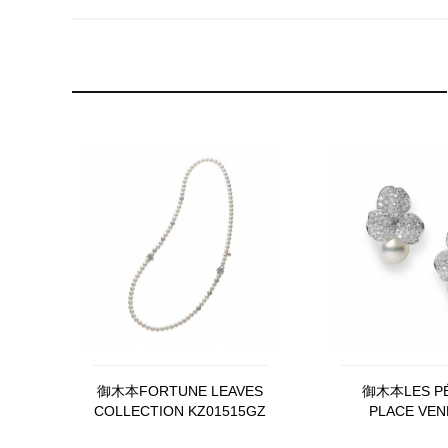
御木本FORTUNE LEAVES
御木本LES PÉ
COLLECTION KZ01515GZ
PLACE VE
PYE0700