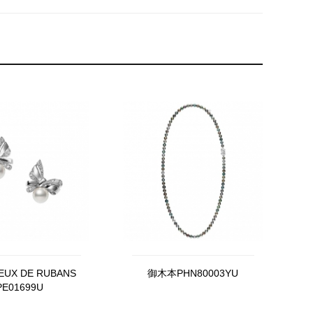
UX DE RUBANS
御木本PHN80003YU
PE01699U