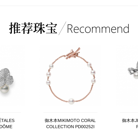
TALES
御木本MIKIMOTO CORAL
御木本JE
NDÔME
COLLECTION PD00252I
1NU