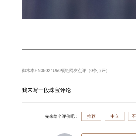
御木本HN05024U50项链
网友点评（
0
条点评）
我来写一段珠宝评论
先来给个评价吧：
推荐
中立
不