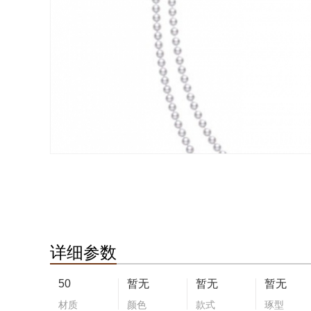
详细参数
50
暂无
暂无
暂无
材质
颜色
款式
琢型