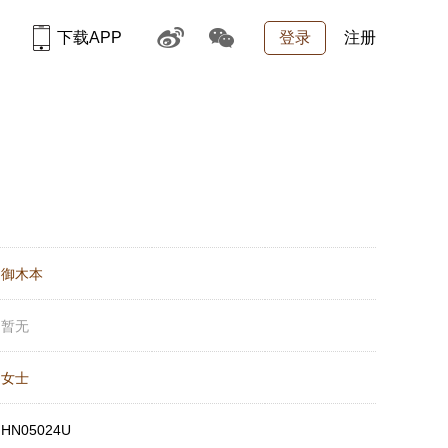
下载APP
登录
注册
：
御木本
：
暂无
：
女士
：
HN05024U