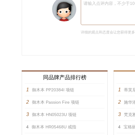
请输入点评内容，不少于1
详细的观点和态度会让您获得更
同品牌产品排行榜
1
1
御木本 PP20384I 项链
蒂芙
2
2
御木本 Passion Fire 项链
施华洛
3
3
御木本 HN05023U 项链
梵克雅
4
御木本 HR05468U 戒指
4
宝格丽 