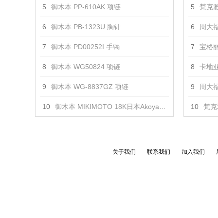
5
御木本 PP-610AK 项链
5
梵克雅
6
御木本 PB-1323U 胸针
6
周大福
7
御木本 PD00252I 手镯
7
宝格丽 
8
御木本 WG50824 项链
8
卡地亚
9
御木本 WG-8837GZ 项链
9
周大福 
10
御木本 MIKIMOTO 18K日本Akoya珍珠垂坠式珠链 项链
10
梵克
关于我们
联系我们
加入我们