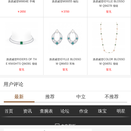
路易威登M6604E 手镯
路易威登M00055 袖扣
路易威登IDYLLE BLOSSO
M Q94278 项链
￥2650
￥3700
暂无
路易威登RIDERS OF TH
路易威登IDYLLE BLOSSO
路易威登COLOR BLOSSO
E KNIGHTS Q94391 项链
M Q96453 耳饰
M Q04051 项链
暂无
暂无
暂无
用户评论
最新
推荐
中立
不推荐
首页
资讯
查腕表
论坛
作业
珠宝
明星
去电脑版