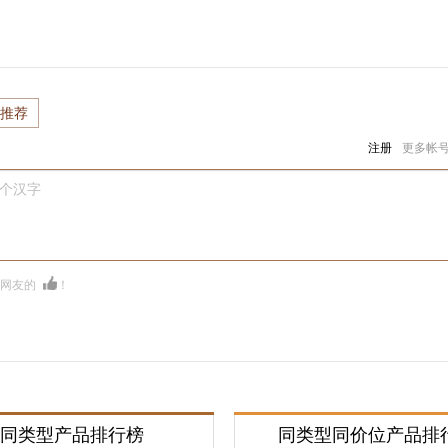
推荐
注册
更多帐
0个汉字
多网友的
！
同类型产品排行榜
同类型同价位产品排