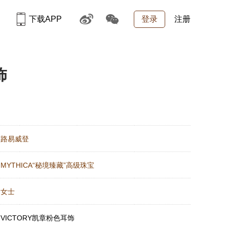
下载APP
登录
注册
饰
：
路易威登
：
MYTHICA“秘境臻藏”高级珠宝
：
女士
：
VICTORY凯章粉色耳饰