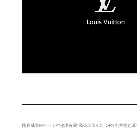
路易威登MYTHICA“秘境臻藏”高级珠宝VICTORY凯章粉色