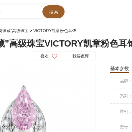
..
秘境臻藏”高级珠宝
>
VICTORY凯章粉色耳饰
藏”高级珠宝VICTORY凯章粉色耳
喜欢
我要点评
基本参数
品牌
系列
性别
型号