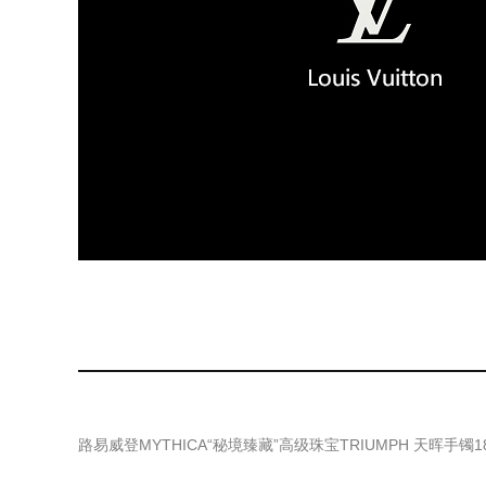
路易威登MYTHICA“秘境臻藏”高级珠宝TRIUMPH 天晖手镯1