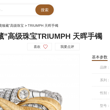
..
秘境臻藏”高级珠宝
>
TRIUMPH 天晖手镯
藏”高级珠宝TRIUMPH 天晖手镯
喜欢
我要点评
基本参数
品牌
系列
性别
型号