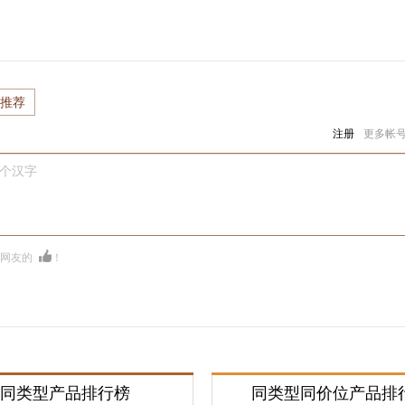
推荐
注册
更多帐
0个汉字
多网友的
！
同类型产品排行榜
同类型同价位产品排