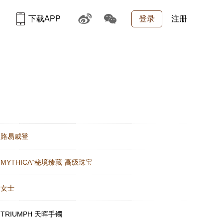
下载APP
登录
注册
：
路易威登
：
MYTHICA“秘境臻藏”高级珠宝
：
女士
：
TRIUMPH 天晖手镯