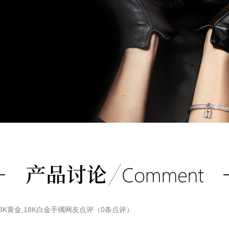
8K黄金,18K白金手镯
网友点评（
0
条点评）