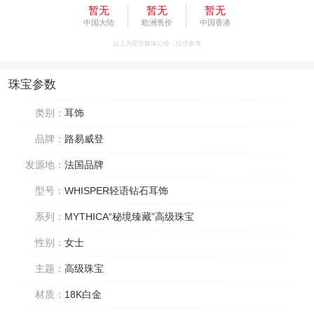
暂无
暂无
暂无
中国大陆
欧洲售价
中国香港
以上为官方媒体公价，仅供参考
珠宝参数
类别：
耳饰
品牌：
路易威登
发源地：
法国品牌
型号：
WHISPER轻语钻石耳饰
系列：
MYTHICA“秘境臻藏”高级珠宝
性别：
女士
主题：
高级珠宝
材质：
18K白金