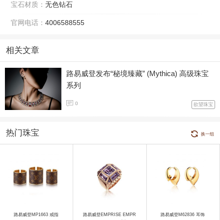
宝石材质：
无色钻石
官网电话：
4006588555
相关文章
路易威登发布“秘境臻藏” (Mythica) 高级珠宝
系列
0
欲望珠宝
热门珠宝
换一组
路易威登MP1663 戒指
路易威登EMPRISE EMPR
路易威登M62836 耳饰