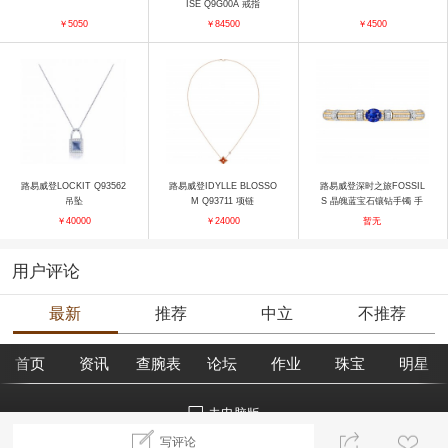
ISE Q9G00A 戒指
￥5050
￥84500
￥4500
路易威登LOCKIT Q93562
路易威登IDYLLE BLOSSO
路易威登深时之旅FOSSIL
吊坠
M Q93711 项链
S 晶魄蓝宝石镶钻手镯 手
镯
￥40000
￥24000
暂无
用户评论
最新
推荐
中立
不推荐
首页
资讯
查腕表
论坛
作业
珠宝
明星
去电脑版
写评论
©2018腕表之家 m.xbiao.com