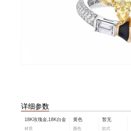
详细参数
18K玫瑰金,18K白金
黄色
暂无
材质
颜色
款式