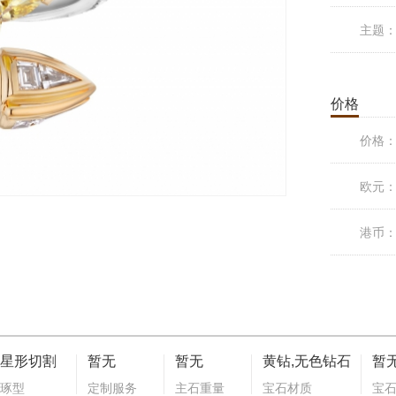
主题
价格
价格
欧元
港币
星形切割
暂无
暂无
黄钻,无色钻石
暂
琢型
定制服务
主石重量
宝石材质
宝