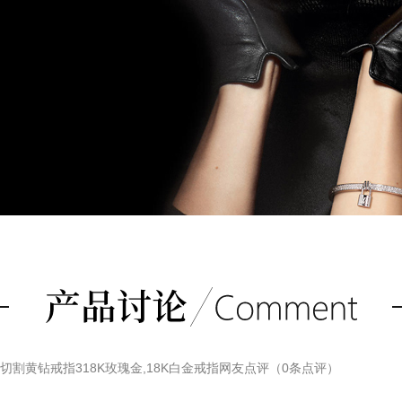
形切割黄钻戒指318K玫瑰金,18K白金戒指
网友点评（
0
条点评）