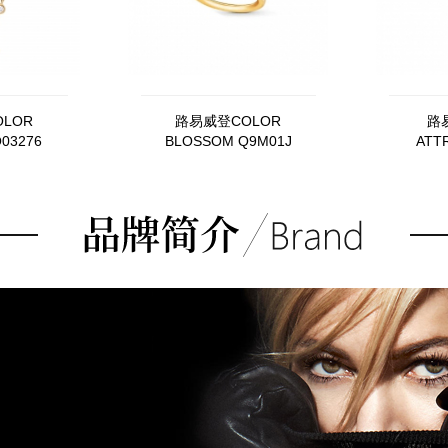
LOR
路易威登COLOR
路
03276
BLOSSOM Q9M01J
ATT
HY