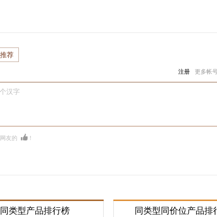
推荐
注册
更多帐
0个汉字
多网友的
！
同类型产品排行榜
同类型同价位产品排