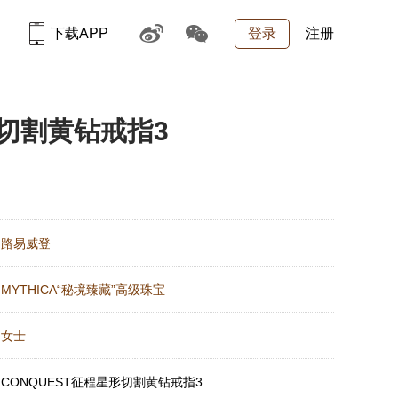
下载APP
登录
注册
形切割黄钻戒指3
：
路易威登
：
MYTHICA“秘境臻藏”高级珠宝
：
女士
：
CONQUEST征程星形切割黄钻戒指3