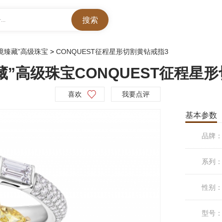
..
秘境臻藏”高级珠宝
>
CONQUEST征程星形切割黄钻戒指3
臻藏”高级珠宝CONQUEST征程星
喜欢
我要点评
基本参数
品牌
系列
性别
型号