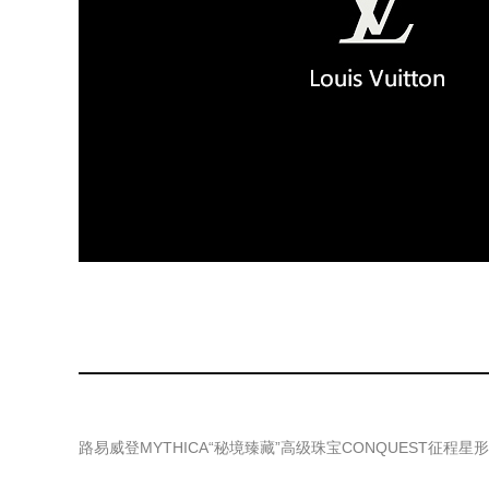
路易威登MYTHICA“秘境臻藏”高级珠宝CONQUEST征程星