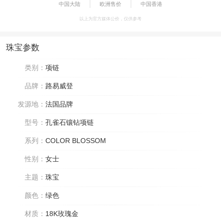
中国大陆
欧洲售价
中国香港
以上为官方媒体公价，仅供参考
珠宝参数
类别：
项链
品牌：
路易威登
发源地：
法国品牌
型号：
孔雀石镶钻项链
系列：
COLOR BLOSSOM
性别：
女士
主题：
珠宝
颜色：
绿色
材质：
18K玫瑰金